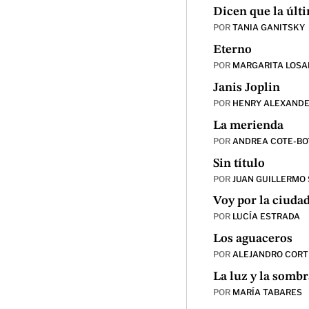
Dicen que la últ
POR
TANIA GANITSKY
Eterno
POR
MARGARITA LOSA
Janis Joplin
POR
HENRY ALEXAND
La merienda
POR
ANDREA COTE-BO
Sin título
POR
JUAN GUILLERMO
Voy por la ciudad
POR
LUCÍA ESTRADA
Los aguaceros
POR
ALEJANDRO CORT
La luz y la sombr
POR
MARÍA TABARES