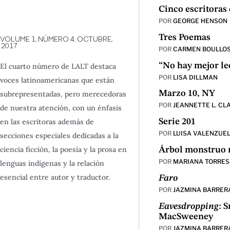
Cinco escritoras
POR
GEORGE HENSON
Tres Poemas
VOLUME 1,
NÚMERO 4.
OCTUBRE,
2017
POR
CARMEN BOULLO
“No hay mejor le
El cuarto número de LALT destaca
POR
LISA DILLMAN
voces latinoamericanas que están
Marzo 10, NY
subrepresentadas, pero merecedoras
POR
JEANNETTE L. CL
de nuestra atención, con un énfasis
en las escritoras además de
Serie 201
POR
LUISA VALENZUE
secciones especiales dedicadas a la
ciencia ficción, la poesía y la prosa en
Árbol monstruo 
POR
MARIANA TORRES
lenguas indígenas y la relación
esencial entre autor y traductor.
Faro
POR
JAZMINA BARRER
Eavesdropping
: 
MacSweeney
POR
JAZMINA BARRER