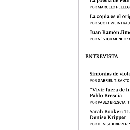
La poesía de Ped
POR
MARCELO PELLEG
La copia es el or
POR
SCOTT WEINTRA
Juan Ramón Jimé
POR
NÉSTOR MENDOZ
ENTREVISTA
Sinfonías de vio
POR
GABRIEL T. SAXTO
“Vivir fuera de l
Pablo Brescia
POR
PABLO BRESCIA
,
T
Sarah Booker: Tr
Denise Kripper
POR
DENISE KRIPPER
,