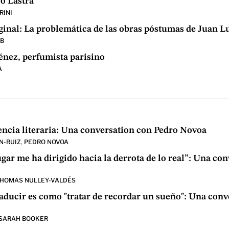
ro Lastra
RINI
iginal: La problemática de las obras póstumas de Juan L
UB
nez, perfumista parisino
A
lencia literaria: Una conversation con Pedro Novoa
N-RUIZ
,
PEDRO NOVOA
ugar me ha dirigido hacia la derrota de lo real”: Una co
HOMAS NULLEY-VALDÉS
aducir es como "tratar de recordar un sueño": Una con
SARAH BOOKER