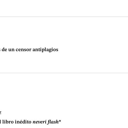
s de un censor antiplagios
Z
 libro inédito
neverí flash
*