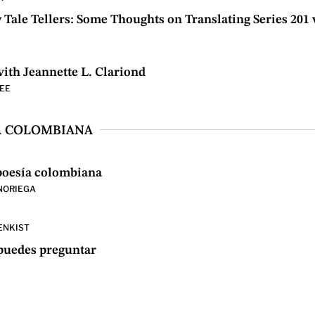
y Tale Tellers: Some Thoughts on Translating Series 201
ith Jeannette L. Clariond
EE
ÍA COLOMBIANA
poesía colombiana
NORIEGA
ENKIST
 puedes preguntar