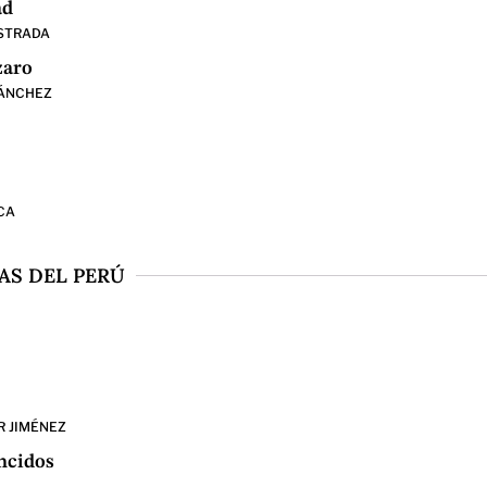
ad
STRADA
zaro
SÁNCHEZ
CA
AS DEL PERÚ
R JIMÉNEZ
encidos