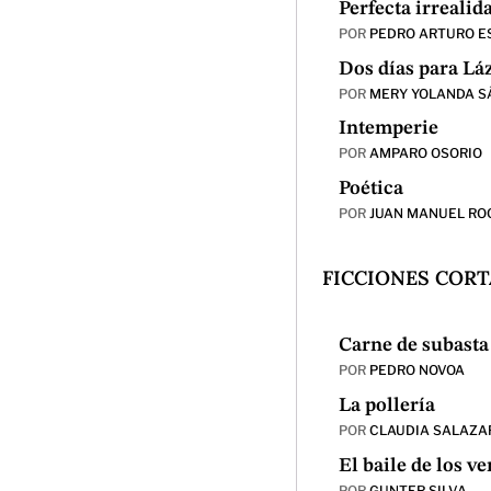
Perfecta irrealid
POR
PEDRO ARTURO E
Dos días para Lá
POR
MERY YOLANDA 
Intemperie
POR
AMPARO OSORIO
Poética
POR
JUAN MANUEL RO
FICCIONES CORT
Carne de subasta
POR
PEDRO NOVOA
La pollería
POR
CLAUDIA SALAZA
El baile de los v
POR
GUNTER SILVA