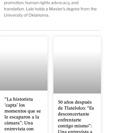
promotion, human rights advocacy, and
translation. Lale holds a Master’s degree from the
University of Oklahoma.
“La historieta
50 años después
‘capta’ los
de Tlatelolco: “Es
momentos que se
desconcertante
le escaparon a la
enfrentarte
cámara”: Una
contigo mismo”:
entrevista con
Una entrevista a