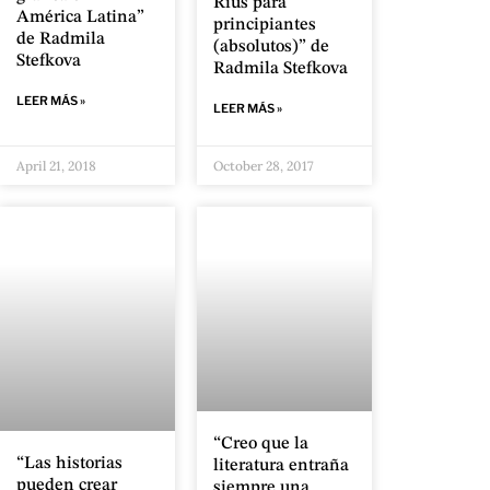
Rius para
América Latina”
principiantes
de Radmila
(absolutos)” de
Stefkova
Radmila Stefkova
LEER MÁS »
LEER MÁS »
April 21, 2018
October 28, 2017
“Creo que la
“Las historias
literatura entraña
pueden crear
siempre una