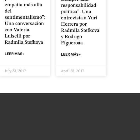
empatía más allá
responsabilidad
del
política”: Una
sentimentalismo”:
entrevista a Yuri
Una conversación
Herrera por
con Valeria
Radmila Stefkova
Luiselli por
y Rodrigo
Radmila Stefkova
Figueroaa
LEER MÁS »
LEER MÁS »
July 23, 2017
April 28, 2017