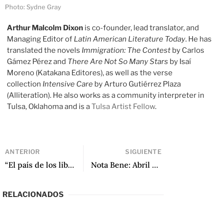
Photo: Sydne Gray
Arthur Malcolm Dixon
is co-founder, lead translator, and
Managing Editor of
Latin American Literature Today
. He has
translated the novels
Immigration: The Contest
by Carlos
Gámez Pérez and
There Are Not So Many Stars
by Isaí
Moreno (Katakana Editores), as well as the verse
collection
Intensive Care
by Arturo Gutiérrez Plaza
(Alliteratïon). He also works as a community interpreter in
Tulsa, Oklahoma and is a
Tulsa Artist Fellow
.
ANTERIOR
SIGUIENTE
“El país de los libros: Una entrevista a Marisol Schulz” por Jorge Pérez
Nota Bene: Abril 2017
RELACIONADOS