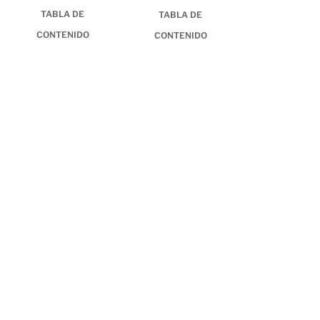
TABLA DE
TABLA DE
CONTENIDO
CONTENIDO