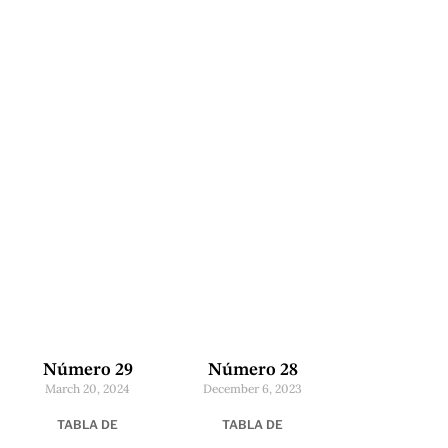
Número 29
Número 28
March 20, 2024
December 6, 2023
TABLA DE
TABLA DE