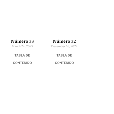
Número 33
Número 32
March 24, 2025
December 16, 2024
TABLA DE
TABLA DE
CONTENIDO
CONTENIDO