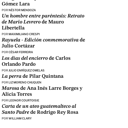
Gómez Lara
POR
NÉSTOR MENDOZA
Un hombre entre paréntesis: Retrato
de Mario Levrero
de Mauro
Libertella
POR
MAXIMILIANO CRESPI
Rayuela - Edición conmemorativa
de
Julio Cortázar
POR
CÉSAR FERREIRA
Los días del encierro
de Carlos
Orlando Pardo
POR
JULIO ENRÍQUEZ OMELAS
La perra
de Pilar Quintana
POR
LIZ MORENO CHUQUEN
Marosa
de Ana Inés Larre Borges y
Alicia Torres
POR
LEONOR COURTOISIE
Carta de un ateo guatemalteco al
Santo Padre
de Rodrigo Rey Rosa
POR
WILLIAM CLARY