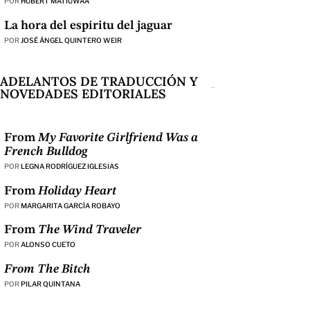
POR
HUBERT MATIÚWÀA
La hora del espíritu del jaguar
POR
JOSÉ ÁNGEL QUINTERO WEIR
ADELANTOS DE TRADUCCIÓN Y
NOVEDADES EDITORIALES
From
My Favorite Girlfriend Was a
French Bulldog
POR
LEGNA RODRÍGUEZ IGLESIAS
From
Holiday Heart
POR
MARGARITA GARCÍA ROBAYO
From
The Wind Traveler
POR
ALONSO CUETO
From The Bitch
POR
PILAR QUINTANA