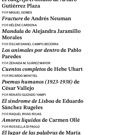
Gutiérrez Plaza
POR
MIGUEL GOMES
Fracture
de Andrés Neuman
POR
HÉLÈNE CARDONA
Mandala
de Alejandra Jaramillo
Morales
POR
ÓSCAR DANIEL CAMPO BECERRA
Los animales por dentro
de Pablo
Paredes
POR
ZENAIDA M. SUÁREZ MAYOR
Cuentos completos
de Hebe Uhart
POR
RICARDO MONTIEL
Poemas humanos (1923-1938)
de
César Vallejo
POR
RENATO GUIZADO YAMPI
El síndrome de Lisboa
de Eduardo
Sánchez Rugeles
POR
RAQUEL RIVAS ROJAS
Amores líquidos
de Carmen Ollé
POR
ROSSELLA DI PAOLO
El lugar de las palabras
de María