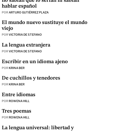
no sabían que lo serían ni sabían
hablar español
POR
ARTURO GUTIÉRREZ PLAZA
El mundo nuevo sustituye el mundo
viejo
POR
VICTORIA DE STEFANO
La lengua extranjera
POR
VICTORIA DE STEFANO
Escribir en un idioma ajeno
POR
KRINA BER
De cuchillos y tenedores
POR
KRINA BER
Entre idiomas
POR
ROWENA HILL
Tres poemas
POR
ROWENA HILL
La lengua universal: libertad y