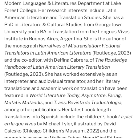
Modern Languages & Literatures Department at Lake
Forest College. Her research interests include Latin
American Literature and Translation Studies. She has a
PhD in Literature & Cultural Studies from Georgetown
University and a BA in Translation from the Lenguas Vivas
Institute in Buenos Aires, Argentina. She is the author of
the monograph
Narratives of Mistranslation: Fictional
Translators in Latin American Literature
(Routledge, 2023)
and the co-editor, with Delfina Cabrera, of
The Routledge
Handbook of Latin American Literary Translation
(Routledge, 2023). She has worked extensively as an
interpreter and audiovisual translator, and her literary
translations and academic work on translation have been
featured in
World Literature Today
,
Asymptote
,
Farlag
,
Mutatis Mutandis
, and
Trans: Revista de Traductología
,
among other publications. Her latest book-length
translations into Spanish include the children’s book
La piel
en la que vives
by Michael Tyler, illustrated by David
Csicsko (Chicago Children’s Museum, 2022) and the
memoir in essays by Melissa Febos,
Nena
(Chai Editora,