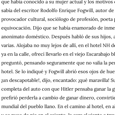
que había conocido a su mujer actual y los motivos q
sabía del escritor Rodolfo Enrique Fogwill, autor d
provocador cultural, sociólogo de profesión, poeta
equivocación. Dijo que se había enamorado de inmed
anonimato doméstico. Después habló de sus hijos, a
varias. Alojaba no muy lejos de allí, en el hotel NH d
ya en la calle, ofrecí llevarlo en el viejo Escarabajo
preguntó, pensando seguramente que no valía la pen
hotel. Se lo indiqué y Fogwill abrió esos ojos de hu
¡un descapotable!, dijo, encantado: ¡qué maravilla! 
completa del auto con que Hitler pensaba ganar la g
prefirió perderla a cambio de ganar dinero, convirt
mundial del pueblo llano. En el camino al hotel, en
y se puso de pie en el asiento, la cara al viento a tr