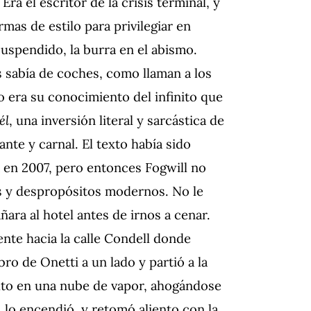
ra el escritor de la crisis terminal, y
rmas de estilo para privilegiar en
suspendido, la burra en el abismo.
s sabía de coches, como llaman a los
o era su conocimiento del infinito que
él
, una inversión literal y sarcástica de
nte y carnal. El texto había sido
a en 2007, pero entonces Fogwill no
as y despropósitos modernos. No le
ara al hotel antes de irnos a cenar.
ente hacia la calle Condell donde
bro de Onetti a un lado y partió a la
lto en una nube de vapor, ahogándose
 lo encendió, y retomó aliento con la