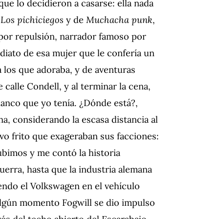
ue lo decidieron a casarse: ella nada
e
Los pichiciegos
y de
Muchacha punk
,
 por repulsión, narrador famoso por
iato de esa mujer que le confería un
 los que adoraba, y de aventuras
e calle Condell, y al terminar la cena,
 blanco que yo tenía. ¿Dónde está?,
a, considerando la escasa distancia al
evo frito que exageraban sus facciones:
Subimos y me contó la historia
uerra, hasta que la industria alemana
iendo el Volkswagen en el vehículo
 algún momento Fogwill se dio impulso
avés del techo abierto del Escarabajo.