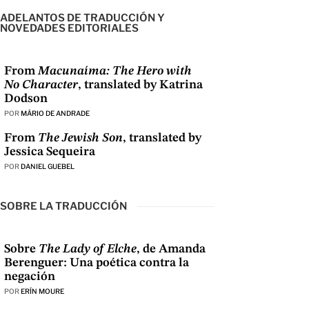
ADELANTOS DE TRADUCCIÓN Y
NOVEDADES EDITORIALES
From
Macunaíma: The Hero with
No Character
, translated by Katrina
Dodson
POR
MÁRIO DE ANDRADE
From
The Jewish Son
, translated by
Jessica Sequeira
POR
DANIEL GUEBEL
SOBRE LA TRADUCCIÓN
Sobre
The Lady of Elche
, de Amanda
Berenguer: Una poética contra la
negación
POR
ERÍN MOURE