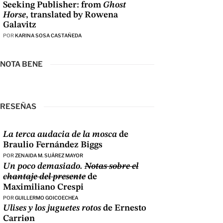
Seeking Publisher: from
Ghost
Horse
, translated by Rowena
Galavitz
POR
KARINA SOSA CASTAÑEDA
NOTA BENE
RESEÑAS
La terca audacia de la mosca
de
Braulio Fernández Biggs
POR
ZENAIDA M. SUÁREZ MAYOR
Un poco demasiado.
Notas sobre el
chantaje del presente
de
Maximiliano Crespi
POR
GUILLERMO GOICOECHEA
Ulises y los juguetes rotos
de Ernesto
Carriøn