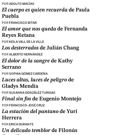
POR
ADOLFO MACÍAS
El cuerpo es quien recuerda
de Paula
Puebla
POR
FRANCISCO BITAR
El amor que nos queda
de Fernanda
Reyes Retana
POR
KEILA VALL DE LA VILLE
Los desterrados
de Julián Chang
POR
ALBERTO HERNÁNDEZ
El dolor de la sangre
de Kathy
Serrano
POR
SOPHIA GÓMEZ CARDEÑA
Luces altas, luces de peligro
de
Gladys Mendía
POR
SUSANNA GONZÁLEZ TURIGAS
Final sin fin
de Eugenio Montejo
POR
FRANCISCO-JOSÉ CRUZ
La estación del pantano
de Yuri
Herrera
POR
ERICA DURANTE
Un delicado temblor
de Filonús