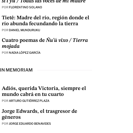
si’í yu / Todas las voces de mi madre
POR
FLORENTINO SOLANO
Tietê: Madre del río, región donde el
río abunda fecundando la tierra
POR
DANIEL MUNDURUKU
Cuatro poemas de
Ñu’ú vixo / Tierra
mojada
POR
NADIA LÓPEZ GARCÍA
IN MEMORIAM
Adiós, querida Victoria, siempre el
mundo cabrá en tu cuarto
POR
ARTURO GUTIÉRREZ PLAZA
Jorge Edwards, el trasgresor de
géneros
POR
JORGE EDUARDO BENAVIDES