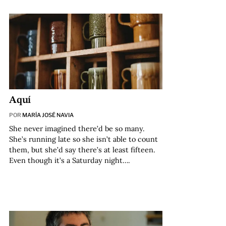
Aquí
POR
MARÍA JOSÉ NAVIA
She never imagined there’d be so many.
She’s running late so she isn’t able to count
them, but she’d say there’s at least fifteen.
Even though it’s a Saturday night….