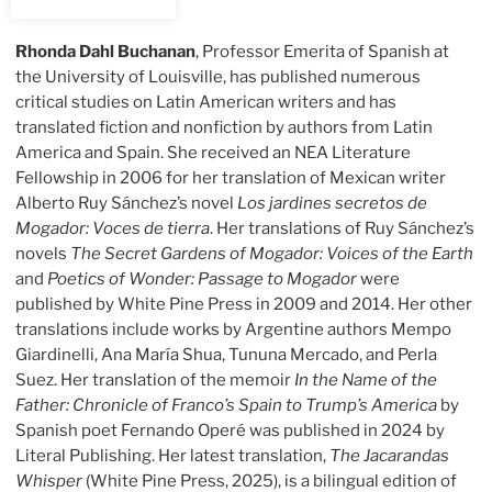
Rhonda Dahl Buchanan
, Professor Emerita of Spanish at
the University of Louisville, has published numerous
critical studies on Latin American writers and has
translated fiction and nonfiction by authors from Latin
America and Spain. She received an NEA Literature
Fellowship in 2006 for her translation of Mexican writer
Alberto Ruy Sánchez’s novel
Los jardines secretos de
Mogador: Voces de tierra
. Her translations of Ruy Sánchez’s
novels
The Secret Gardens of Mogador: Voices of the Earth
and
Poetics of Wonder: Passage to Mogador
were
published by White Pine Press in 2009 and 2014. Her other
translations include works by Argentine authors Mempo
Giardinelli, Ana María Shua, Tununa Mercado, and Perla
Suez. Her translation of the memoir
In the Name of the
Father: Chronicle of Franco’s Spain to Trump’s America
by
Spanish poet Fernando Operé was published in 2024 by
Literal Publishing. Her latest translation,
The Jacarandas
Whisper
(White Pine Press, 2025), is a bilingual edition of