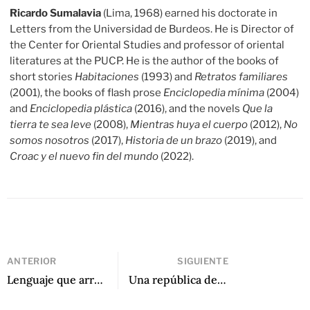
Ricardo Sumalavia
(Lima, 1968) earned his doctorate in
Letters from the Universidad de Burdeos. He is Director of
the Center for Oriental Studies and professor of oriental
literatures at the PUCP. He is the author of the books of
short stories
Habitaciones
(1993) and
Retratos familiares
(2001), the books of flash prose
Enciclopedia mínima
(2004)
and
Enciclopedia plástica
(2016), and the novels
Que la
tierra te sea leve
(2008),
Mientras huya el cuerpo
(2012),
No
somos nosotros
(2017),
Historia de un brazo
(2019), and
Croac y el nuevo fin del mundo
(2022).
ANTERIOR
SIGUIENTE
Lenguaje que arrasa: Una entrevista a Clyo Mendoza
Una república de la imaginación: Conversando con Azar Nafisi