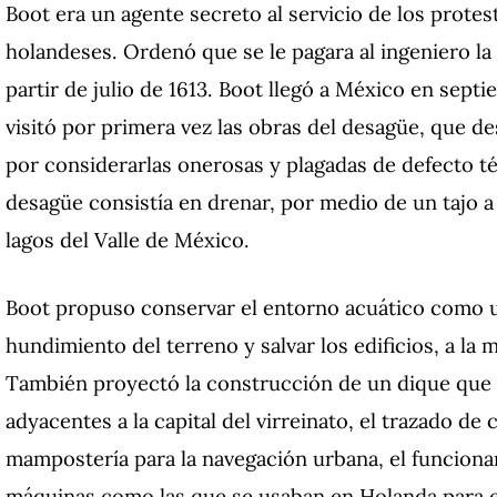
Boot era un agente secreto al servicio de los protes
holandeses. Ordenó que se le pagara al ingeniero l
partir de julio de 1613. Boot llegó a México en sept
visitó por primera vez las obras del desagüe, que des
por considerarlas onerosas y plagadas de defecto t
desagüe consistía en drenar, por medio de un tajo a 
lagos del Valle de México.
Boot propuso conservar el entorno acuático como un
hundimiento del terreno y salvar los edificios, a la
También proyectó la construcción de un dique que c
adyacentes a la capital del virreinato, el trazado de 
mampostería para la navegación urbana, el funcion
máquinas como las que se usaban en Holanda para exp