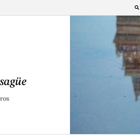
sagüe
ros