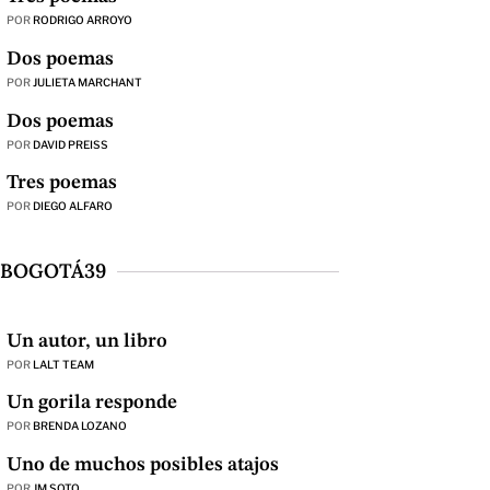
POR
RODRIGO ARROYO
Dos poemas
POR
JULIETA MARCHANT
Dos poemas
POR
DAVID PREISS
Tres poemas
POR
DIEGO ALFARO
BOGOTÁ39
Un autor, un libro
POR
LALT TEAM
Un gorila responde
POR
BRENDA LOZANO
Uno de muchos posibles atajos
POR
JM SOTO