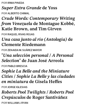
POR
IRMA PINEDA
Super Extra Grande
de Yoss
POR
ALBERTO CHIMAL
Crude Words: Contemporary Writing
from Venezuela
de Montague Kobbé,
Katie Brown, and Tim Girven
POR
RAQUEL RIVAS ROJAS
Una casa junto al río (Antología)
de
Clemente Riedemann
POR
ZENAIDA M. SUÁREZ MAYOR
"
Una selección personal
/
A Personal
Selection
" de Juan José Arreola
POR
PABLO BRESCIA
Sophie La Belle and the Miniature
Cities
/
Sophie La Belle y las ciudades
en miniatura
de Gisela Heffes
POR
JORGE IGLESIAS
Roberts Pool Twilights
/
Roberts Pool
Crepúsculos
de Roger Santiváñez
POR
WILLIAM J. RYAN