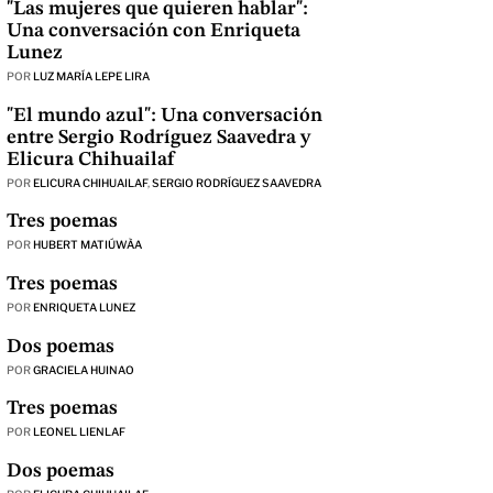
"Las mujeres que quieren hablar":
Una conversación con Enriqueta
Lunez
POR
LUZ MARÍA LEPE LIRA
"El mundo azul": Una conversación
entre Sergio Rodríguez Saavedra y
Elicura Chihuailaf
POR
ELICURA CHIHUAILAF
,
SERGIO RODRÍGUEZ SAAVEDRA
Tres poemas
POR
HUBERT MATIÚWÀA
Tres poemas
POR
ENRIQUETA LUNEZ
Dos poemas
POR
GRACIELA HUINAO
Tres poemas
POR
LEONEL LIENLAF
Dos poemas