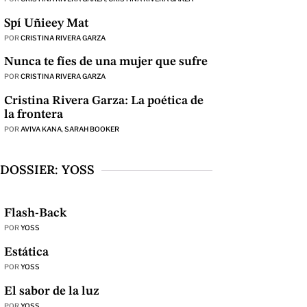
Spí Uñieey Mat
POR
CRISTINA RIVERA GARZA
Nunca te fíes de una mujer que sufre
POR
CRISTINA RIVERA GARZA
Cristina Rivera Garza: La poética de
la frontera
POR
AVIVA KANA
,
SARAH BOOKER
DOSSIER: YOSS
Flash-Back
POR
YOSS
Estática
POR
YOSS
El sabor de la luz
POR
YOSS