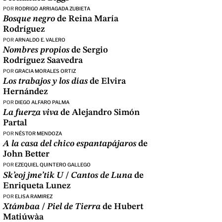
POR
RODRIGO ARRIAGADA ZUBIETA
Bosque negro
de Reina María
Rodríguez
POR
ARNALDO E. VALERO
Nombres propios
de Sergio
Rodríguez Saavedra
POR
GRACIA MORALES ORTIZ
Los trabajos y los días
de Elvira
Hernández
POR
DIEGO ALFARO PALMA
La fuerza viva
de Alejandro Simón
Partal
POR
NÉSTOR MENDOZA
A la casa del chico espantapájaros
de
John Better
POR
EZEQUIEL QUINTERO GALLEGO
Sk’eoj jme’tik U
/
Cantos de Luna
de
Enriqueta Lunez
POR
ELISA RAMIREZ
Xtámbaa
/
Piel de Tierra
de Hubert
Matiúwàa