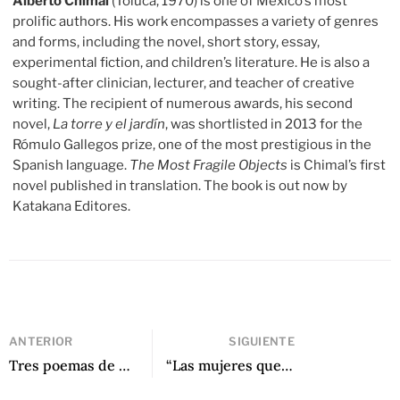
Alberto Chimal
(Toluca, 1970) is one of Mexico’s most
prolific authors. His work encompasses a variety of genres
and forms, including the novel, short story, essay,
experimental fiction, and children’s literature. He is also a
sought-after clinician, lecturer, and teacher of creative
writing. The recipient of numerous awards, his second
novel,
La torre y el jardín
, was shortlisted in 2013 for the
Rómulo Gallegos prize, one of the most prestigious in the
Spanish language.
The Most Fragile Objects
is Chimal’s first
novel published in translation. The book is out now by
Katakana Editores.
ANTERIOR
SIGUIENTE
Tres poemas de Camila Charry Noriega
“Las mujeres que quieren hablar”: Una conversación con Enriqueta Lunez por Luz María Lepe Lira