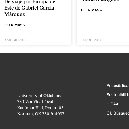
De viaje por Europa del
Este de Gabriel García
LEER MÁS »
Márquez
LEER MÁS »
April 30, 2018
July 30, 2017
Accesibilida
Sostenibilid
University of Oklahoma
780 Van Vleet Oval
HIPAA
Kaufman Hall, Room 105
OU Búsqued
Norman, OK 73019-4037