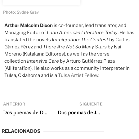
Photo: Sydne Gray
Arthur Malcolm Dixon
is co-founder, lead translator, and
Managing Editor of
Latin American Literature Today
. He has
translated the novels
Immigration: The Contest
by Carlos
Gámez Pérez and
There Are Not So Many Stars
by Isaí
Moreno (Katakana Editores), as well as the verse
collection
Intensive Care
by Arturo Gutiérrez Plaza
(Alliteratïon). He also works as a community interpreter in
Tulsa, Oklahoma and is a
Tulsa Artist Fellow
.
ANTERIOR
SIGUIENTE
Dos poemas de David Preiss
Dos poemas de Jaime Luis Huenún
RELACIONADOS