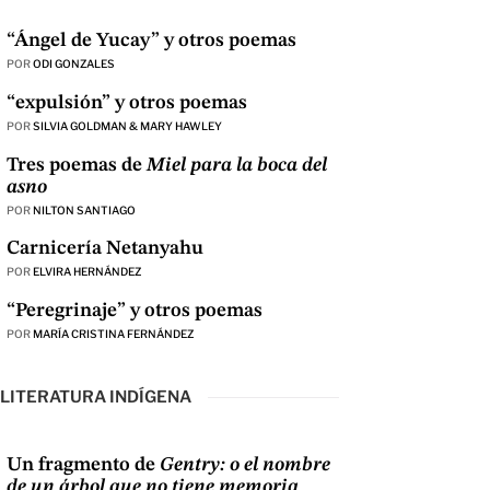
“Ángel de Yucay” y otros poemas
POR
ODI GONZALES
“expulsión” y otros poemas
POR
SILVIA GOLDMAN & MARY HAWLEY
Tres poemas de
Miel para la boca del
asno
POR
NILTON SANTIAGO
Carnicería Netanyahu
POR
ELVIRA HERNÁNDEZ
“Peregrinaje” y otros poemas
POR
MARÍA CRISTINA FERNÁNDEZ
LITERATURA INDÍGENA
Un fragmento de
Gentry: o el nombre
de un árbol que no tiene memoria