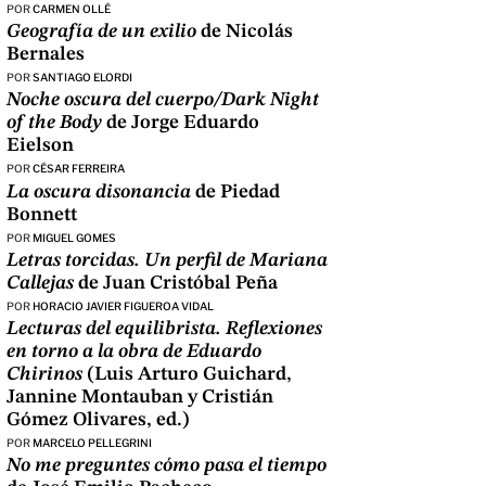
POR
CARMEN OLLÉ
Geografía de un exilio
de Nicolás
Bernales
POR
SANTIAGO ELORDI
Noche oscura del cuerpo/Dark Night
of the Body
de Jorge Eduardo
Eielson
POR
CÉSAR FERREIRA
La oscura disonancia
de Piedad
Bonnett
POR
MIGUEL GOMES
Letras torcidas. Un perfil de Mariana
Callejas
de Juan Cristóbal Peña
POR
HORACIO JAVIER FIGUEROA VIDAL
Lecturas del equilibrista. Reflexiones
en torno a la obra de Eduardo
Chirinos
(Luis Arturo Guichard,
Jannine Montauban y Cristián
Gómez Olivares, ed.)
POR
MARCELO PELLEGRINI
No me preguntes cómo pasa el tiempo