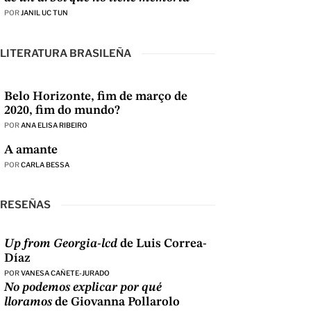
POR
JANIL UC TUN
LITERATURA BRASILEÑA
Belo Horizonte, fim de março de
2020, fim do mundo?
POR
ANA ELISA RIBEIRO
A amante
POR
CARLA BESSA
RESEÑAS
Up from Georgia-lcd
de Luis Correa-
Díaz
POR
VANESA CAÑETE-JURADO
No podemos explicar por qué
lloramos
de Giovanna Pollarolo