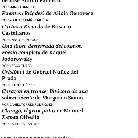
de José Emilio Pacheco
POR
MARCO ORNELAS
Puentes (Brigdes)
de Alicia Genovese
POR
ROBERTO IBÁÑEZ RICÓUZ
Cartas a Ricardo
de Rosario
Castellanos
POR
NANCY JEAN ROSS
Una diosa desterrada del cosmos.
Poesía completa
de Raquel
Jodorowsky
POR
DRAGO YURAC
Cristóbal
de Gabriel Núñez del
Prado
POR
CZAR GUTIÉRREZ
Corazón en trance: Bitácora de una
sobreviviente
de Margarita Saona
POR
DANIEL TORRES RODRÍGUEZ
Changó, el gran putas
de Manuel
Zapata Olivella
POR
GABRIELA CANTOR