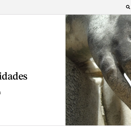
idades
a