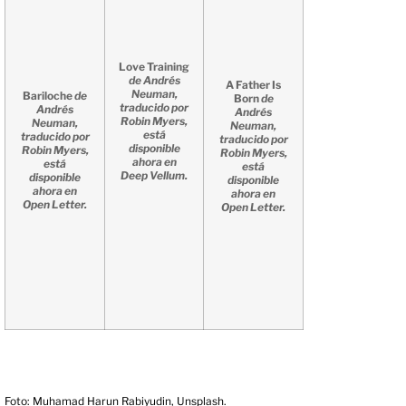
Love Training
de Andrés
A Father Is
Neuman,
Bariloche
de
Born
de
traducido por
Andrés
Andrés
Robin Myers,
Neuman,
Neuman,
está
traducido por
traducido por
disponible
Robin Myers,
Robin Myers,
ahora en
está
está
Deep Vellum.
disponible
disponible
ahora en
ahora en
Open Letter.
Open Letter.
Foto: Muhamad Harun Rabiyudin, Unsplash.