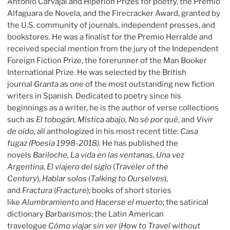
Antonio Carvajal and Hiperión Prizes for poetry, the Premio
Alfaguara de Novela, and the Firecracker Award, granted by
the U.S. community of journals, independent presses, and
bookstores. He was a finalist for the Premio Herralde and
received special mention from the jury of the Independent
Foreign Fiction Prize, the forerunner of the Man Booker
International Prize. He was selected by the British
journal
Granta
as one of the most outstanding new fiction
writers in Spanish. Dedicated to poetry since his
beginnings as a writer, he is the author of verse collections
such as
El tobogán, Mística abajo, No sé por qué
, and
Vivir
de oído
, all anthologized in his most recent title:
Casa
fugaz
(Poesía 1998-2018)
. He has published the
novels
Bariloche, La vida en las ventanas, Una vez
Argentina, El viajero del siglo
(
Traveler of the
Century
),
Hablar solos
(
Talking to Ourselves
),
and
Fractura
(
Fracture
); books of short stories
like
Alumbramiento
and
Hacerse el muerto
; the satirical
dictionary
Barbarismos
; the Latin American
travelogue
Cómo viajar sin ver
(
How to Travel without