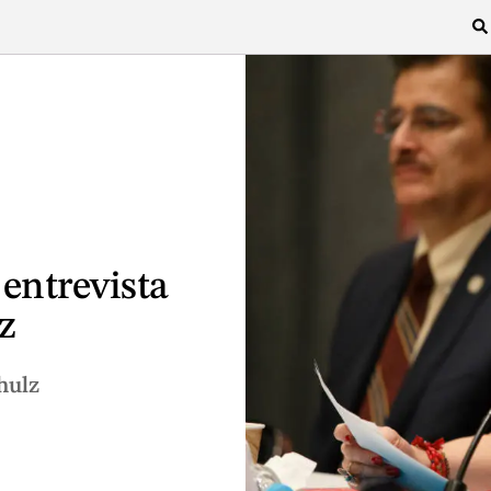
 entrevista
z
hulz