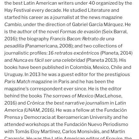
the best Latin American writers under 40 organized by the
Hay Festival every decade. He studied Literature and
started his career as a journalist at the news magazine
Cambio
, under the direction of Gabriel García Márquez. He
is the author of the novel
Formas de evasión
(Seix Barral,
2016); the biography
Francis Bacon: Retrato de una
pesadilla
(Panamericana, 2008); and two collections of
journalistic profiles:
16 retratos excéntricos
(Planeta, 2014)
and
Nunca es fácil ser una celebridad
(Planeta 2013). His
books have been published in Colombia, Mexico, Chile and
Uruguay. In 2013 he was a guest editor for the prestigious
Paris Match
magazine in Paris and he has been the
magazine's correspondent ever since. He is the editor
behind the books
The sorrows of Mexico
(MacLehose,
2016) and
Crónica: the best narrative journalism in Latin
America
(UNAM, 2016)
. He was a fellow at the Fundación
Prensa y Democracia at Iberoamerican University and he
attended workshops at the Fundación Nuevo Periodismo
with Tomás Eloy Martínez, Carlos Monsiváis, and Martín
Caparrós. He was the Latin American editor of
Esquire
, the