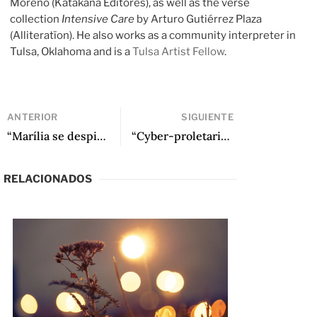
Moreno (Katakana Editores), as well as the verse
collection
Intensive Care
by Arturo Gutiérrez Plaza
(Alliteratïon). He also works as a community interpreter in
Tulsa, Oklahoma and is a
Tulsa Artist Fellow
.
ANTERIOR
SIGUIENTE
“Marília se despierta” de Natalia Borges
“Cyber-proletaria” de Claudia Salazar Jiménez
RELACIONADOS