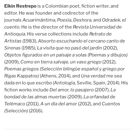
Elkin Restrepo
is a Colombian poet, fiction writer, and
editor. He was founder and codirector of the
journals
Acuarimántima
,
Poesía
,
Deshora,
and
Odradek, el
cuento
. He is the director of the
Revista Universidad de
Antioquia
. His verse collections include
Retrato de
Artistas
(1983),
Absorto escuchando el cercano canto de
Sirenas
(1985),
La visita que no pasó del jardín
(2002),
Objetos figurados en un paisaje a solas (Poemas y dibujos)
(2009),
Como en tierra salvaje, un vaso griego
(2012),
Poemas griegos (Selección bilingüe español y griego por
Rigas Kappatos)
(Athens, 2014), and
Una verdad me sea
dada en lo que escribo
(Antología, Seville, Spain, 2014). His
fiction works include
Del amor, lo pasajero
(2007),
La
bondad de las almas muertas
(2009),
La orfandad de
Telémaco
(2011),
A un día del amor
(2012), and
Cuentos
(Selección)
(2016).