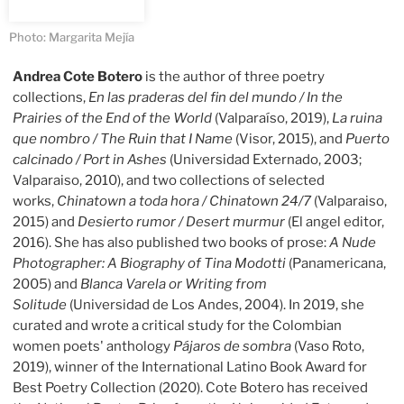
Photo: Margarita Mejía
Andrea Cote Botero
is the author of three poetry
collections,
En las praderas del fin del mundo / In the
Prairies of the End of the World
(Valparaíso, 2019),
La ruina
que nombro / The Ruin that I Name
(Visor, 2015), and
Puerto
calcinado / Port in Ashes
(Universidad Externado, 2003;
Valparaiso, 2010), and two collections of selected
works,
Chinatown a toda hora / Chinatown 24/7
(Valparaiso,
2015) and
Desierto rumor / Desert murmur
(El angel editor,
2016). She has also published two books of prose:
A Nude
Photographer: A Biography of Tina Modotti
(Panamericana,
2005) and
Blanca Varela or Writing from
Solitude
(Universidad de Los Andes, 2004). In 2019, she
curated and wrote a critical study for the Colombian
women poets' anthology
Pájaros de sombra
(Vaso Roto,
2019), winner of the International Latino Book Award for
Best Poetry Collection (2020). Cote Botero has received