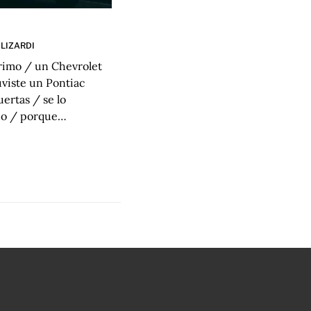
LIZARDI
primo / un Chevrolet
uviste un Pontiac
uertas / se lo
do / porque…