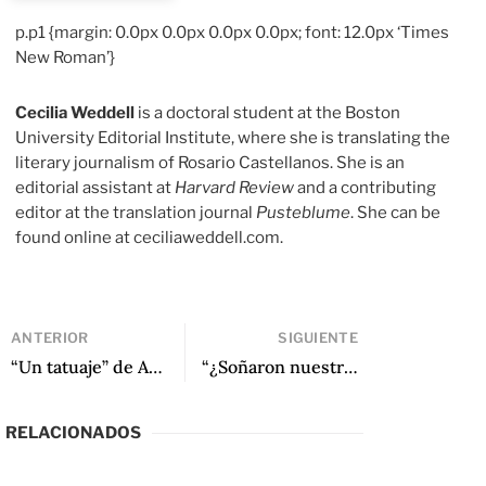
p.p1 {margin: 0.0px 0.0px 0.0px 0.0px; font: 12.0px ‘Times
New Roman’}
Cecilia Weddell
is a doctoral student at the Boston
University Editorial Institute, where she is translating the
literary journalism of Rosario Castellanos. She is an
editorial assistant at
Harvard Review
and a contributing
editor at the translation journal
Pusteblume
. She can be
found online at ceciliaweddell.com.
ANTERIOR
SIGUIENTE
“Un tatuaje” de Ana Clavel
“¿Soñaron nuestras escritoras ci-fi con canciones de cuna androides?” de Marcelo Novoa
RELACIONADOS