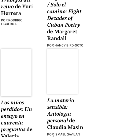
Trabajos del
/ Solo el
reino
de Yuri
camino: Eight
Herrera
Decades of
POR
RODRIGO
FIGUEROA
Cuban Poetry
de Margaret
Randall
POR
NANCY BIRD-SOTO
La materia
Los niños
sensible:
perdidos: Un
Antología
ensayo en
personal
de
cuarenta
Claudia Masin
preguntas
de
POR
ISMAEL GAVILÁN
Valeria