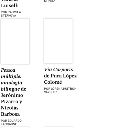
MUÑOZ
Luiselli
POR
RADMILA
STEFKOVA
Via Corporis
Pessoa
de Pura López
múltiple:
Colomé
antología
bilingue
de
POR
LORENA HUITRÓN
VÁZQUEZ
Jerónimo
Pizarro y
Nicolás
Barbosa
POR
EDUARDO
LANGAGNE