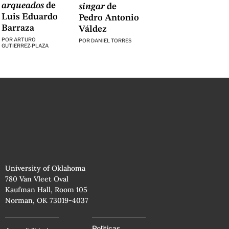
arqueados
de
singar
de
Luis Eduardo
Pedro Antonio
Barraza
Váldez
POR
ARTURO
POR
DANIEL TORRES
GUTIERREZ-PLAZA
University of Oklahoma
780 Van Vleet Oval
Kaufman Hall, Room 105
Norman, OK 73019-4037
Políticas