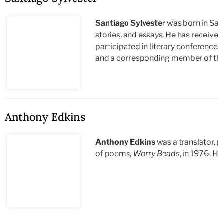
Santiago Sylvester
was born in Sal
stories, and essays. He has receiv
participated in literary conferenc
and a corresponding member of t
Anthony Edkins
Anthony Edkins
was a translator, 
of poems,
Worry Beads
, in 1976. 