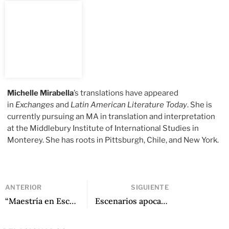
Michelle Mirabella
’s translations have appeared
in
Exchanges
and
Latin American Literature Today
. She is
currently pursuing an MA in translation and interpretation
at the Middlebury Institute of International Studies in
Monterey. She has roots in Pittsburgh, Chile, and New York.
ANTERIOR
SIGUIENTE
“Maestría en Escritura Creativa, escritura en comunidad” de Federico Falco (New York University)
Escenarios apocalípticos y mundos interiores: Una conversación con Gloria Susana Esquivel