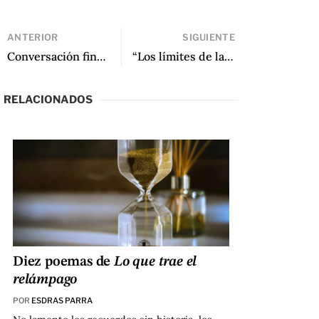
ANTERIOR
SIGUIENTE
Conversación final: unas palabras de Diamela Eltit (New York University)
“Los límites de la invención y el Discurso de Caracas de Roberto Bolaño” de Pedro Plaza Salvati
RELACIONADOS
Diez poemas de
Lo que trae el
relámpago
POR
ESDRAS PARRA