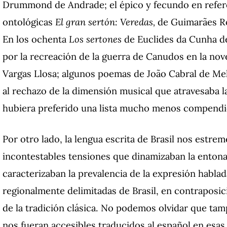
Drummond de Andrade; el épico y fecundo en referen
ontológicas
El gran sertón: Veredas,
de Guimarães Ros
En los ochenta
Los sertones
de Euclides da Cunha de
por la recreación de la guerra de Canudos en la nov
Vargas Llosa; algunos poemas de João Cabral de Mel
al rechazo de la dimensión musical que atravesaba la
hubiera preferido una lista mucho menos compendi
Por otro lado, la lengua escrita de Brasil nos estrem
incontestables tensiones que dinamizaban la entona
caracterizaban la prevalencia de la expresión hablada
regionalmente delimitadas de Brasil, en contraposici
de la tradición clásica. No podemos olvidar que t
nos fueran accesibles traducidos al español en esas