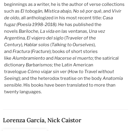
beginnings as a writer, he is the author of verse collections
such as
El tobogán, Mística abajo, No sé por qué
, and
Vivir
de oído
, all anthologized in his most recent title:
Casa
fugaz
(Poesía 1998-2018)
. He has published the
novels
Bariloche, La vida en las ventanas, Una vez
Argentina, El viajero del siglo
(
Traveler of the
Century
),
Hablar solos
(
Talking to Ourselves
),
and
Fractura
(
Fracture
); books of short stories
like
Alumbramiento
and
Hacerse el muerto
; the satirical
dictionary
Barbarismos
; the Latin American
travelogue
Cómo viajar sin ver
(
How to Travel without
Seeing
); and the heterodox treatise on the body
Anatomía
sensible
. His books have been translated to more than
twenty languages.
Lorenza García
,
Nick Caistor