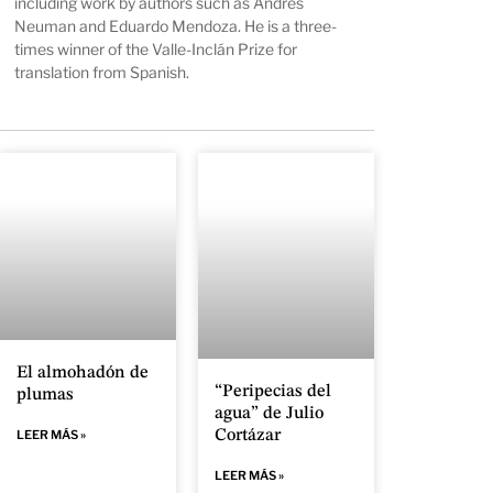
including work by authors such as Andrés
Neuman and Eduardo Mendoza. He is a three-
times winner of the Valle-Inclán Prize for
translation from Spanish.
El almohadón de
“Peripecias del
plumas
agua” de Julio
Cortázar
LEER MÁS »
LEER MÁS »