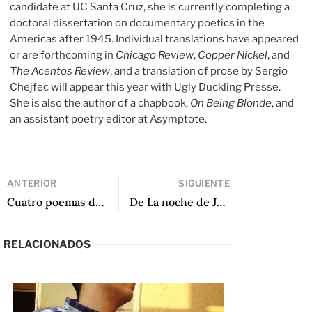
candidate at UC Santa Cruz, she is currently completing a
doctoral dissertation on documentary poetics in the
Americas after 1945. Individual translations have appeared
or are forthcoming in
Chicago Review
,
Copper Nickel
, and
The Acentos Review
, and a translation of prose by Sergio
Chejfec will appear this year with Ugly Duckling Presse.
She is also the author of a chapbook,
On Being Blonde
, and
an assistant poetry editor at Asymptote.
ANTERIOR
SIGUIENTE
Cuatro poemas de Venado tuerto de Ernesto González Barnert
De La noche de Jaime Saenz
RELACIONADOS