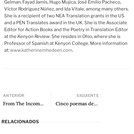
Gelman, Fayad Jamís, Hugo Mujica, José Emilio Pacheco,
Víctor Rodríguez Núñez, and Ida Vitale, among many others.
She is a recipient of two NEA Translation grants in the US
and a PEN Translates award in the UK. She is the Associate
Editor for Action Books and the Poetry in Translation Editor
at the
Kenyon Review
. She resides in Ohio, where she is
Professor of Spanish at Kenyon College. More information
at:
www.katherinemhedeen.com
.
ANTERIOR
SIGUIENTE
From The Incompletes by Sergio Chejfec
Cinco poemas de Ida Vitale
RELACIONADOS