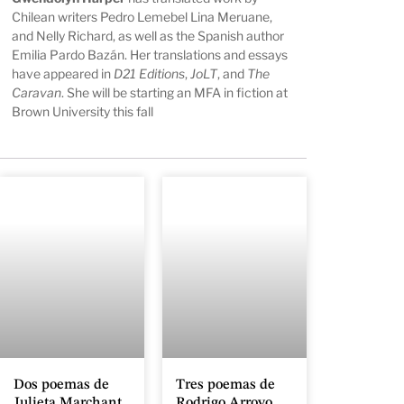
Chilean writers Pedro Lemebel Lina Meruane,
and Nelly Richard, as well as the Spanish author
Emilia Pardo Bazán. Her translations and essays
have appeared in
D21 Editions
,
JoLT
, and
The
Caravan
. She will be starting an MFA in fiction at
Brown University this fall
Dos poemas de
Tres poemas de
Julieta Marchant
Rodrigo Arroyo