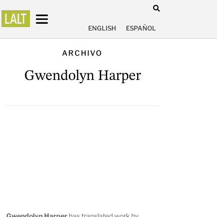
ENGLISH
ESPAÑOL
ARCHIVO
Gwendolyn Harper
Gwendolyn Harper
has translated work by