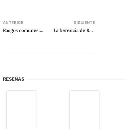
ANTERIOR
SIGUIENTE
Rasgos comunes: Antología de la poesía venezolana del siglo XX de Antonio López Ortega, Miguel Gomes y Gina Saraceni, eds.
La herencia de Rafael Reyes-Ruiz
RESEÑAS