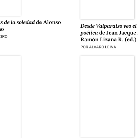
s de la soledad
de Alonso
Desde Valparaíso veo el 
mo
poética
de Jean Jacque 
EIRO
Ramón Lizana R. (ed.)
POR
ÁLVARO LEIVA