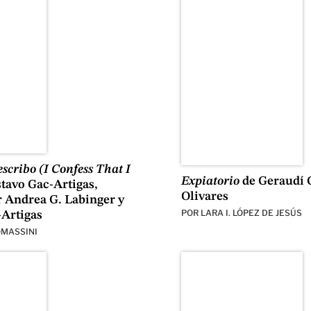
escribo (I Confess That I
Expiatorio
de Geraudí 
tavo Gac-Artigas,
Olivares
r Andrea G. Labinger y
POR
LARA I. LÓPEZ DE JESÚS
-Artigas
OMASSINI