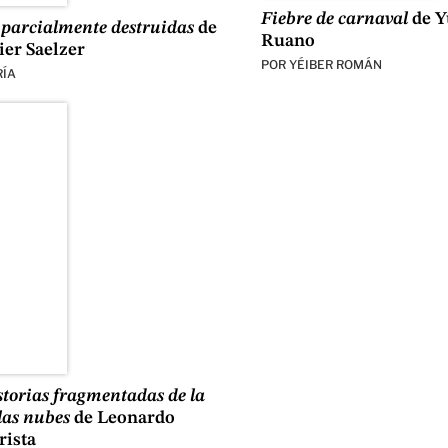
Fiebre de carnaval
de Y
 parcialmente destruidas
de
Ruano
ier Saelzer
POR
YÉIBER ROMÁN
RÍA
torias fragmentadas de la
las nubes
de Leonardo
ista