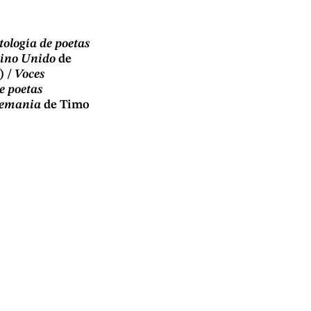
tología de poetas
eino Unido
de
) /
Voces
e poetas
lemania
de Timo