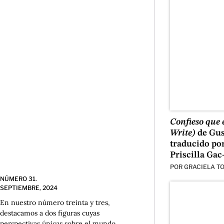
Confieso que 
Write)
de Gus
traducido po
Priscilla Gac
POR
GRACIELA T
NÚMERO 31.
SEPTIEMBRE, 2024
En nuestro número treinta y tres,
destacamos a dos figuras cuyas
perspectivas únicas sobre el mundo