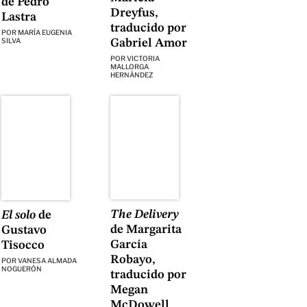
de Pedro
Dreyfus,
Lastra
traducido por
POR
MARÍA EUGENIA
SILVA
Gabriel Amor
POR
VICTORIA
MALLORGA
HERNÁNDEZ
The Delivery
El solo
de
de Margarita
Gustavo
García
Tisocco
Robayo,
POR
VANESA ALMADA
NOGUERÓN
traducido por
Megan
McDowell