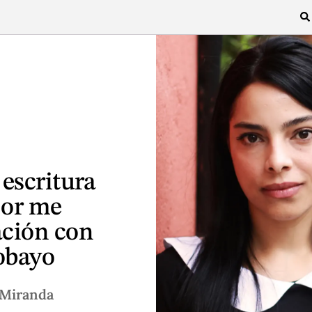
 escritura
jor me
ación con
obayo
-Miranda