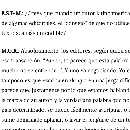
E.S.F-M.:
¿Crees que cuando un autor latinoamerican
de algunas editoriales, el “consejo” de que no utili
texto sea más entendible?
M.G.R.:
Absolutamente, los editores, según quien s
esa transacción: “Bueno, te parece que esta palabr
mucho no se entiende…”. Y uno va negociando. Yo 
tampoco es que escriba en
slang
o en una jerga difí
parece que, justamente por lo que estamos hablando
la marca de su autor, y la verdad una palabra que n
país determinado, se puede fácilmente averiguar, o
sume demasiado aplanar, o lavar el lenguaje de un t
proyectos que uno les genera un lenguaje particular 