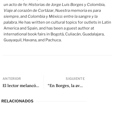
un acto de fe: Historias de Jorge Luis Borges y Colombia
,
Viaje al corazón de Cortázar
,
Nuestra memoria es para
siempre
, and
Colombia y México: entre la sangre y la
palabra
. He has written on cultural topics for outlets in Latin
America and Spain, and has been a guest author at
international book fairs in Bogotá, Culiacán, Guadalajara,
Guayaquil, Havana, and Pachuca.
ANTERIOR
SIGUIENTE
El lector melancólico: Ricardo Forster y La biblioteca infinita. Leer y desleer a Borges
“En Borges, la aventura es siempre literaria”: Una conversación con Ricardo Forster
RELACIONADOS