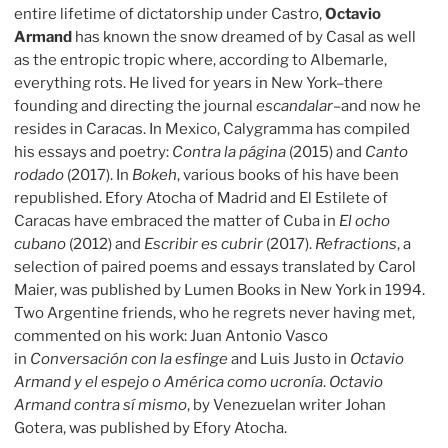
entire lifetime of dictatorship under Castro,
Octavio
Armand
has known the snow dreamed of by Casal as well
as the entropic tropic where, according to Albemarle,
everything rots. He lived for years in New York–there
founding and directing the journal
escandalar
–and now he
resides in Caracas. In Mexico, Calygramma has compiled
his essays and poetry:
Contra la página
(2015) and
Canto
rodado
(2017). In
Bokeh
, various books of his have been
republished. Efory Atocha
of Madrid and El Estilete
of
Caracas have embraced the matter of Cuba in
El ocho
cubano
(2012) and
Escribir es cubrir
(2017).
Refractions
, a
selection of paired poems and essays translated by Carol
Maier, was published by Lumen Books in New York in 1994.
Two Argentine friends, who he regrets never having met,
commented on his work: Juan Antonio Vasco
in
Conversación con la esfinge
and Luis Justo in
Octavio
Armand y el espejo o América como ucronía
.
Octavio
Armand contra sí mismo
, by Venezuelan writer Johan
Gotera, was published by Efory Atocha.