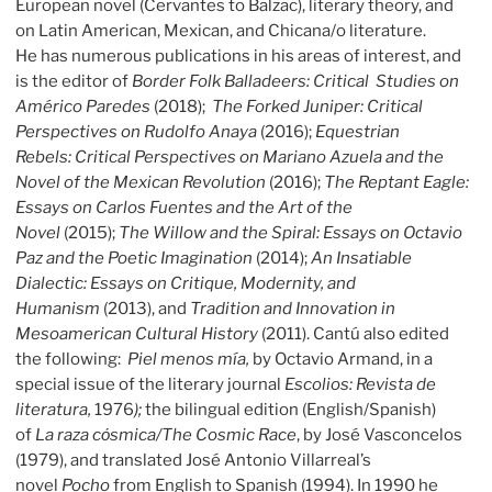
European novel (Cervantes to Balzac), literary theory, and
on Latin American, Mexican, and Chicana/o literature.
He has numerous publications in his areas of interest, and
is the editor of
Border Folk Balladeers: Critical Studies on
Américo Paredes
(2018);
The Forked Juniper: Critical
Perspectives on Rudolfo Anaya
(2016);
Equestrian
Rebels: Critical Perspectives on Mariano Azuela and the
Novel of the Mexican Revolution
(2016);
The Reptant Eagle:
Essays on Carlos Fuentes and the Art of the
Novel
(2015);
The Willow and the Spiral: Essays on Octavio
Paz and the Poetic Imagination
(2014);
An Insatiable
Dialectic: Essays on Critique, Modernity, and
Humanism
(2013), and
Tradition and Innovation in
Mesoamerican Cultural History
(2011). Cantú also edited
the following:
Piel menos mía,
by Octavio Armand, in a
special issue of the literary journal
Escolios: Revista de
literatura,
1976
);
the bilingual edition (English/Spanish)
of
La raza cόsmica/The Cosmic Race
, by José Vasconcelos
(1979), and translated José Antonio Villarreal’s
novel
Pocho
from English to Spanish (1994). In 1990 he