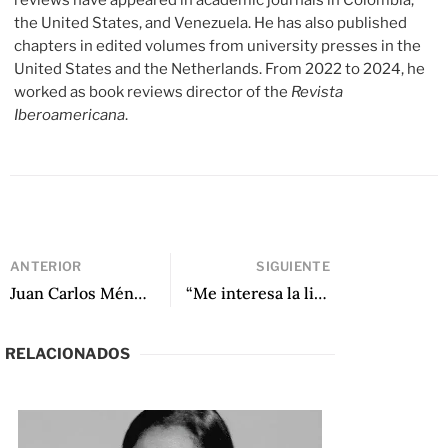
reviews have appeared in academic journals in Colombia,
the United States, and Venezuela. He has also published
chapters in edited volumes from university presses in the
United States and the Netherlands. From 2022 to 2024, he
worked as book reviews director of the
Revista
Iberoamericana
.
ANTERIOR
SIGUIENTE
Juan Carlos Méndez Guédez: Desafíos del mercado y transparencia afectiva
“Me interesa la literatura que se asoma al abismo”: Una conversación con Juan Carlos Méndez Guédez sobre la escritura, el chavismo en Venezuela y lo que llevan Los maletines
RELACIONADOS