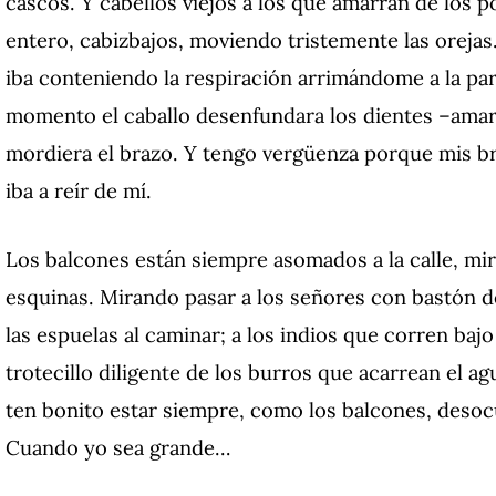
cascos. Y cabellos viejos a los que amarran de los p
entero, cabizbajos, moviendo tristemente las oreja
iba conteniendo la respiración arrimándome a la pa
momento el caballo desenfundara los dientes –amar
mordiera el brazo. Y tengo vergüenza porque mis br
iba a reír de mí.
Los balcones están siempre asomados a la calle, mirá
esquinas. Mirando pasar a los señores con bastón d
las espuelas al caminar; a los indios que corren bajo
trotecillo diligente de los burros que acarrean el a
ten bonito estar siempre, como los balcones, desoc
Cuando yo sea grande…