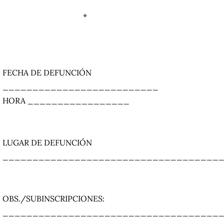
*
FECHA DE DEFUNCIÓN
__________________________
HORA _________________
LUGAR DE DEFUNCIÓN
____________________________________
OBS./SUBINSCRIPCIONES:
____________________________________