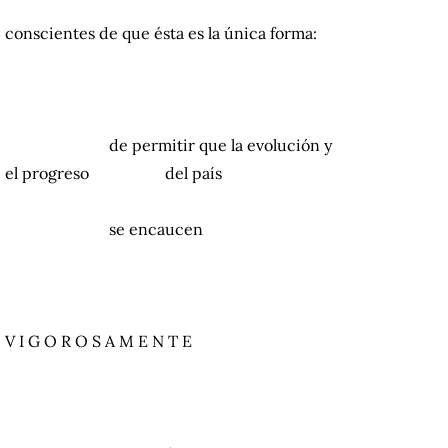
conscientes de que ésta es la única forma:
……………………
de permitir que la evolución y
el progreso
del país
……………………
se encaucen
V I G O R O S A M E N T E