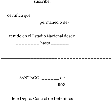
suscribe,
certifica que _______________
________ permaneció de-
tenido en el Estadio Nacional desde
________ hasta ______
____________________________________
.
SANTIAGO, ______ de
_____________ 1973.
Jefe Depto. Control de Detenidos