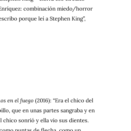
e Enríquez: combinación miedo/horror
escribo porque leí a Stephen King”,
os en el fuego
(2016): “Era el chico del
billo, que en unas partes sangraba y en
chico sonrió y ella vio sus dientes.
n como puntas de flecha, como un