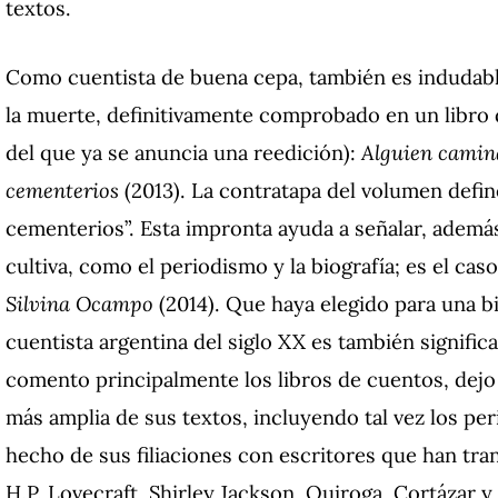
textos.
Como cuentista de buena cepa, también es indudabl
la muerte, definitivamente comprobado en un libro 
del que ya se anuncia una reedición):
Alguien camina
cementerios
(2013). La contratapa del volumen defin
cementerios”. Esta impronta ayuda a señalar, ademá
cultiva, como el periodismo y la biografía; es el cas
Silvina Ocampo
(2014). Que haya elegido para una bi
cuentista argentina del siglo XX es también signifi
comento principalmente los libros de cuentos, dejo 
más amplia de sus textos, incluyendo tal vez los pe
hecho de sus filiaciones con escritores que han tr
H.P. Lovecraft, Shirley Jackson, Quiroga, Cortázar 