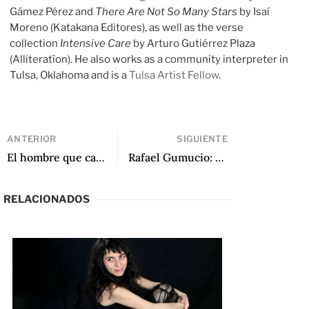
Gámez Pérez and
There Are Not So Many Stars
by Isaí
Moreno (Katakana Editores), as well as the verse
collection
Intensive Care
by Arturo Gutiérrez Plaza
(Alliteratïon). He also works as a community interpreter in
Tulsa, Oklahoma and is a
Tulsa Artist Fellow
.
ANTERIOR
SIGUIENTE
El hombre que caminaba: Sergio Chejfec por Matías Serra Bradford
Rafael Gumucio: “Con la muerte de Nicanor Parra se acabó la fase feliz de la posmodernidad chilena” por Antonio Díaz Oliva
RELACIONADOS