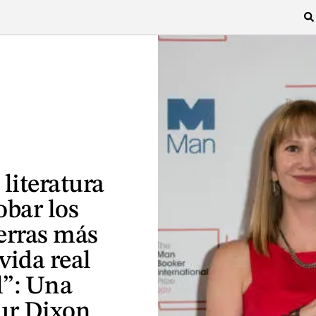
literatura
obar los
erras más
vida real
l”: Una
ur Dixon