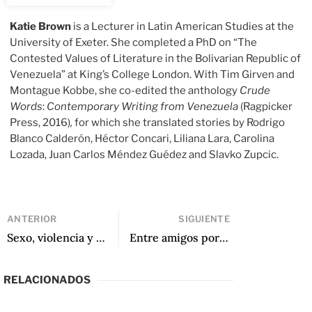
Katie Brown
is a Lecturer in Latin American Studies at the
University of Exeter. She completed a PhD on “The
Contested Values of Literature in the Bolivarian Republic of
Venezuela” at King’s College London. With Tim Girven and
Montague Kobbe, she co-edited the anthology
Crude
Words
:
Contemporary Writing from Venezuela
(Ragpicker
Press, 2016)
,
for which she translated stories by Rodrigo
Blanco Calderón, Héctor Concari, Liliana Lara, Carolina
Lozada, Juan Carlos Méndez Guédez and Slavko Zupcic.
ANTERIOR
SIGUIENTE
Sexo, violencia y archivo en Fe en disfraz de Mayra Santos-Febres por William Luis
Entre amigos por Amigos de Sergio Chejfec
RELACIONADOS