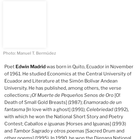
Photo: Manuel T. Bermúdez
Poet
Edwin Madrid
was born in Quito, Ecuador in November
of 1961. He studied Economics at the Central University of
Ecuador and Literature at the Simón Bolívar Andean
University. He has published, among others, the verse
collections:
¡O! Muerte de Pequeños Senos de Oro
[O!
Death of Small Gold Breasts] (1987);
Enamorado de un
fantasma
[In love with a ghost] (1991);
Celebriedad
(1992),
with which he won the National Short Story and Poetry
Contest;
Caballos e iguanas
[Horses and Iguanas] (1993)
and
Tambor Sagrado y otros poemas
[Sacred Drum and
other poems] (1995). In 1990, he won the Djenana National