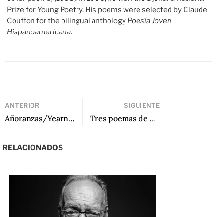
Prize for Young Poetry. His poems were selected by Claude
Couffon for the bilingual anthology
Poesía Joven
Hispanoamericana
.
ANTERIOR
SIGUIENTE
Añoranzas/Yearnings: Poesía femenina de la diáspora cubana (1990-2021) por Indranil Chakravarty
Tres poemas de Memoria y Reescritura por Mariella Nigro
RELACIONADOS