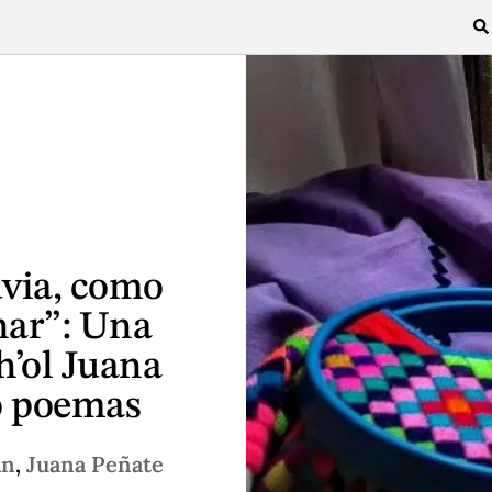
uvia, como
nar”: Una
h’ol Juana
o poemas
an
,
Juana Peñate