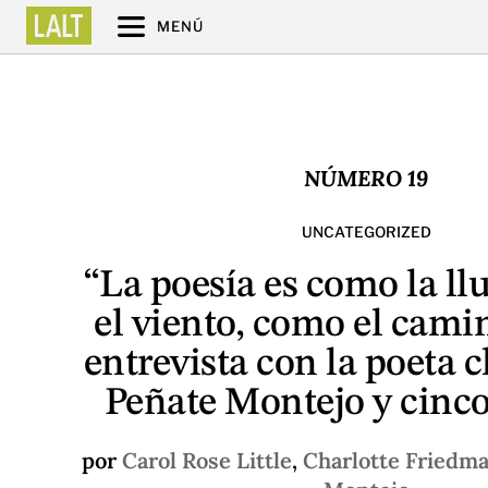
MENÚ
NÚMERO 19
UNCATEGORIZED
“La poesía es como la ll
el viento, como el cami
entrevista con la poeta c
Peñate Montejo y cinc
por
Carol Rose Little
,
Charlotte Friedm